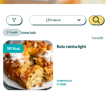
Ordenar
3ª Fase
Limpar tudo
Todos(29)
Bolo rainha light
181 Kcal
SOBREMESAS
3ª FASE
Pesto de manjericão
88 Kcal