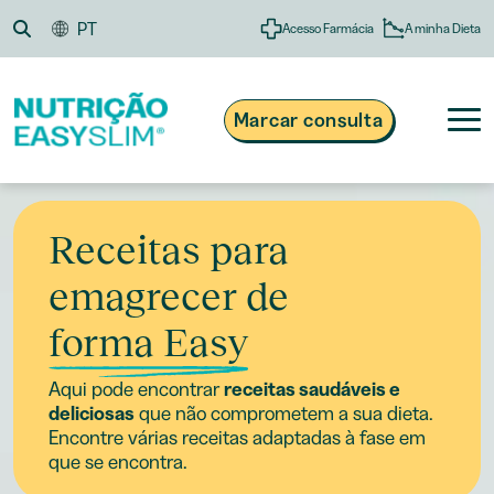
Skip
PT
A minha Dieta
Acesso Farmácia
to
content
Marcar consulta
Receitas para
®
Nutrição Easyslim
Obesidade e Excesso de Peso
emagrecer de
808 200 134
Suplementos e Alimentação
Custo de chamada local
Dias úteis das 09h às 13h e das 14h às 18h
Receitas
forma Easy
Blogue
Aqui pode encontrar
receitas saudáveis e
deliciosas
que não comprometem a sua dieta.
Encontre várias receitas adaptadas à fase em
que se encontra.