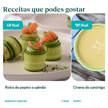
Receitas que podes gostar
49 Kcal
181 Kcal
Rolos de pepino e salmão
Creme de canónigos
BEBIDAS E SNACKS
1ª FASE
SOPAS