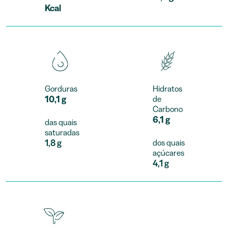
Kcal
Gorduras
Hidratos
10,1 g
de
Carbono
6,1 g
das quais
saturadas
1,8 g
dos quais
açúcares
4,1 g