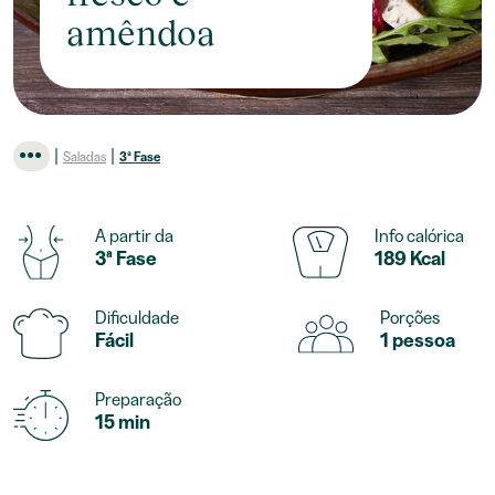
amêndoa
|
|
Saladas
3ª Fase
A partir da
Info calórica
3ª Fase
189 Kcal
Dificuldade
Porções
Fácil
1 pessoa
Preparação
15 min