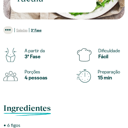
|
|
Saladas
3ª Fase
A partir da
Dificuldade
3ª Fase
Fácil
Porções
Preparação
4 pessoas
15 min
Ingredientes
• 6 figos