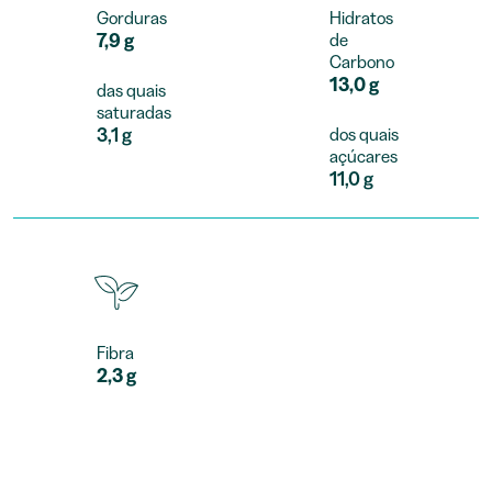
Gorduras
Hidratos
7,9 g
de
Carbono
13,0 g
das quais
saturadas
3,1 g
dos quais
açúcares
11,0 g
Fibra
2,3 g