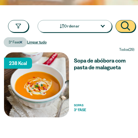
Ordenar
3ª Fase
Limpar tudo
Todos(29)
Sopa de abóbora com
238 Kcal
pasta de malagueta
SOPAS
3ª FASE
Sumo de maçã e ameixa
57 Kcal