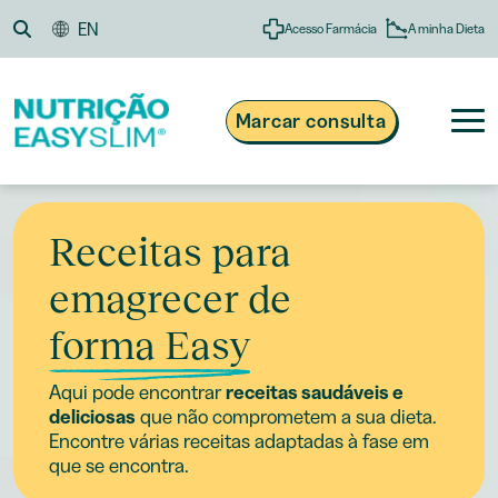
Skip
EN
A minha Dieta
Acesso Farmácia
to
content
Marcar consulta
Receitas para
®
Nutrição Easyslim
Obesidade e Excesso de Peso
emagrecer de
808 200 134
Suplementos e Alimentação
Custo de chamada local
Dias úteis das 09h às 13h e das 14h às 18h
Receitas
forma Easy
Blogue
Aqui pode encontrar
receitas saudáveis e
deliciosas
que não comprometem a sua dieta.
Encontre várias receitas adaptadas à fase em
que se encontra.