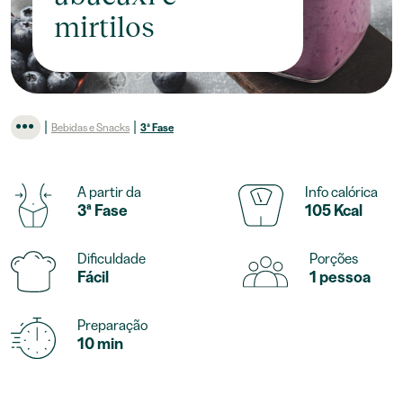
mirtilos
|
|
Bebidas e Snacks
3ª Fase
A partir da
Info calórica
3ª Fase
105 Kcal
Dificuldade
Porções
Fácil
1 pessoa
Preparação
10 min