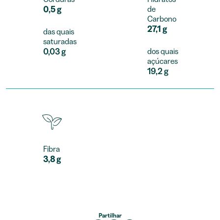
0,5 g
de
Carbono
27,1 g
das quais
saturadas
0,03 g
dos quais
açúcares
19,2 g
Fibra
3,8 g
Partilhar