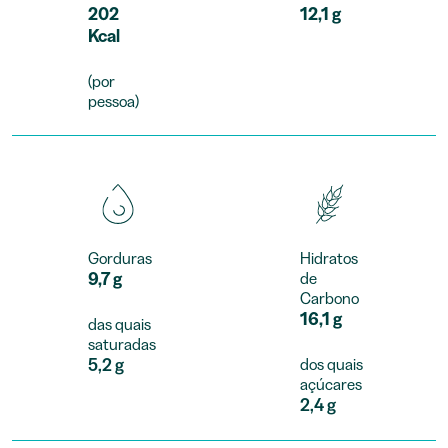
202
12,1 g
Kcal
(por
pessoa)
Gorduras
Hidratos
9,7 g
de
Carbono
16,1 g
das quais
saturadas
5,2 g
dos quais
açúcares
2,4 g