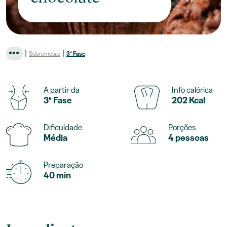
|
|
Sobremesas
3ª Fase
A partir da
Info calórica
3ª Fase
202 Kcal
Dificuldade
Porções
Média
4 pessoas
Preparação
40 min