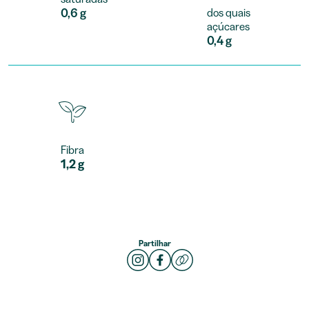
0,6 g
dos quais
açúcares
0,4 g
Fibra
1,2 g
Partilhar