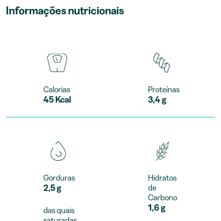
Informações nutricionais
Calorias
Proteínas
45 Kcal
3,4 g
Gorduras
Hidratos
2,5 g
de
Carbono
1,6 g
das quais
saturadas