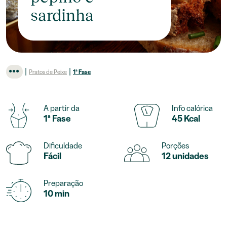
sardinha
|
|
Pratos de Peixe
1ª Fase
A partir da
Info calórica
1ª Fase
45 Kcal
Dificuldade
Porções
Fácil
12 unidades
Preparação
10 min