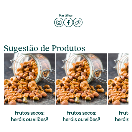
Partilhar
Sugestão de Produtos
Frutos secos:
Frutos secos:
Fruto
heróis ou vilões?
heróis ou vilões?
heróis 