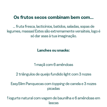
Os frutos secos combinam bem com...
… fruta fresca, lacticínios, batidos, saladas, sopas de
legumes, massas! Estes são extremamente versáteis, logo é
só dar asas à tua imaginação.
Lanches ou snacks:
1 maçã com 6 amêndoas
2 triângulos de queijo fundido light com 3 nozes
EasySlim Panquecas
com
topping
de canela e 3 nozes
picadas
1 iogurte natural com vagem de baunilha e 6 amêndoas em
lascas