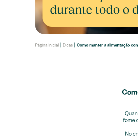
durante todo o 
Página Inicial
|
Dicas
|
Como manter a alimentação cont
Como
Quand
fome q
No en