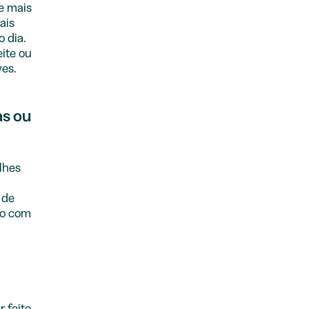
e mais
ais
o dia.
ite ou
ves.
as ou
lhes
 de
ndo com
 feito