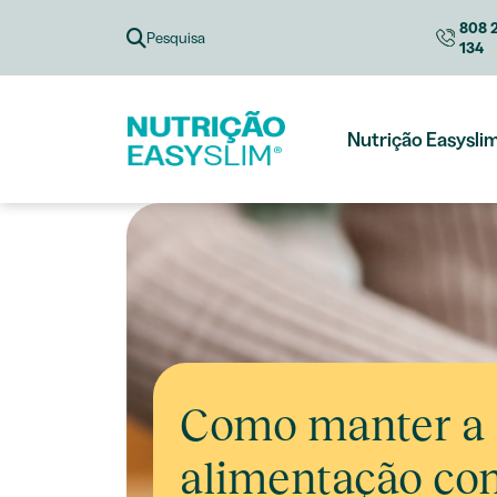
Skip
808 
to
Pesquisa
134
content
Nutrição Easysli
Como manter a
alimentação con