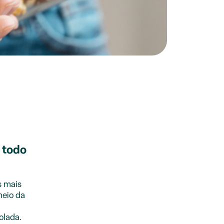
 todo
s mais
meio da
olada.