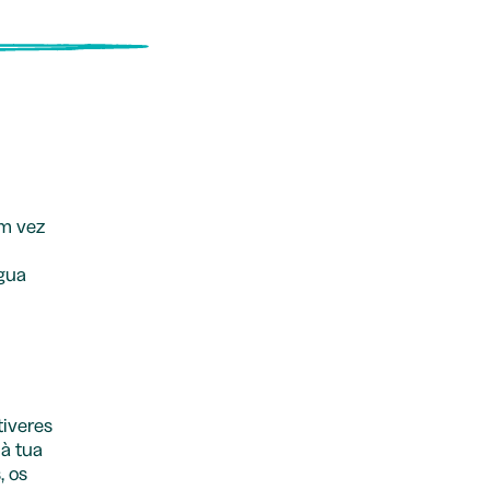
m vez
gua
tiveres
à tua
, os