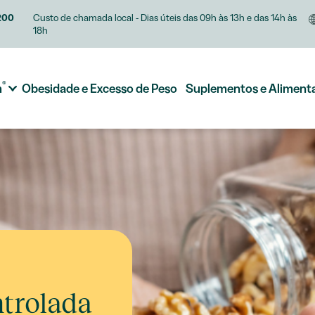
200
Custo de chamada local - Dias úteis das 09h às 13h e das 14h às
18h
®
m
Obesidade e Excesso de Peso
Suplementos e Aliment
trolada