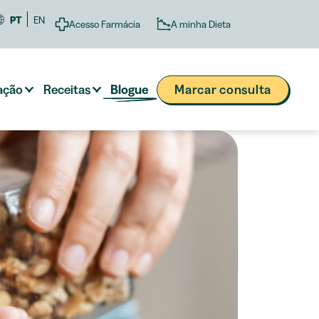
PT
EN
A minha Dieta
Acesso Farmácia
ação
Receitas
Blogue
Marcar consulta