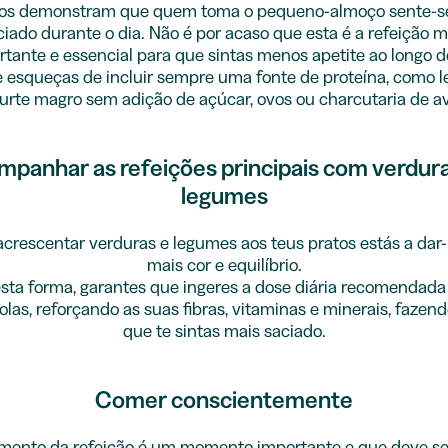
os demonstram que quem toma o pequeno-almoço sente-s
ciado durante o dia. Não é por acaso que esta é a refeição m
tante e essencial para que sintas menos apetite ao longo d
e esqueças de incluir sempre uma fonte de proteína, como le
urte magro sem adição de açúcar, ovos ou charcutaria de a
panhar as refeições principais com verdur
legumes
acrescentar verduras e legumes aos teus pratos estás a dar-
mais cor e equilíbrio.
sta forma, garantes que ingeres a dose diária recomendada
olas, reforçando as suas fibras, vitaminas e minerais, faze
que te sintas mais saciado.
Comer conscientemente
ento da refeição é um momento importante e que deve ser