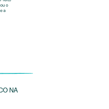
 ou o
 e a
CO NA