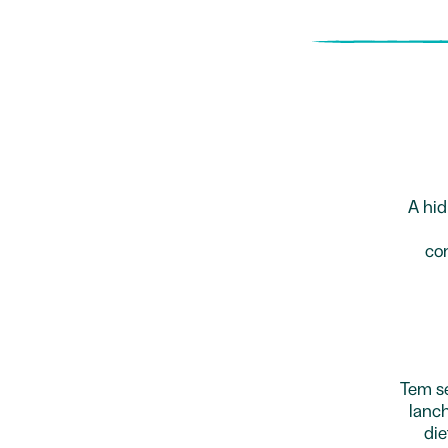
A hi
co
Tem se
lanc
die