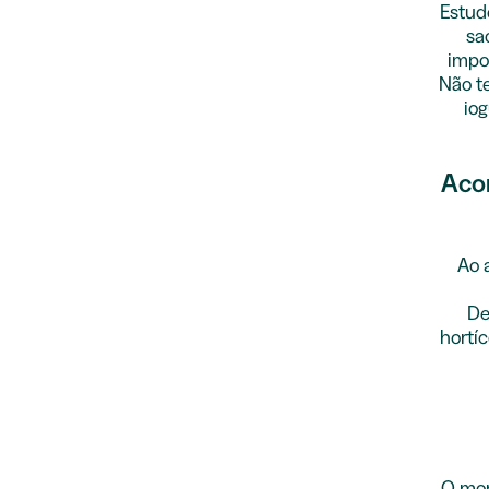
Estud
sa
impor
Não t
iog
Acom
Ao 
De
hortíc
O mom