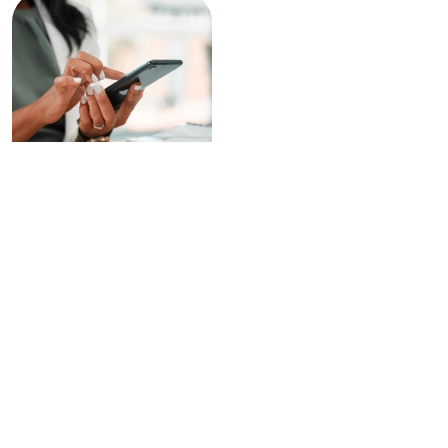
App e Plataforma Digital de
monitorização de resultados
Porquê a Dieta EasySlim
?
®
®
Desde 2006 que a Dieta EasySlim
ajuda a
transformar vidas