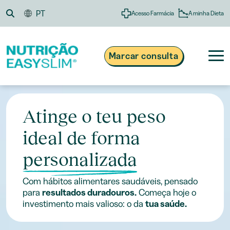
Skip
PT
A minha Dieta
Acesso Farmácia
to
content
Marcar consulta
Atinge o teu peso
®
Nutrição Easyslim
Obesidade e Excesso de Peso
ideal de forma
808 200 134
Suplementos e Alimentação
Custo de chamada local
Dias úteis das 09h às 13h e das 14h às 18h
Receitas
personalizada
Blogue
Com hábitos alimentares saudáveis, pensado
para
resultados duradouros.
Começa hoje o
investimento mais valioso: o da
tua saúde.