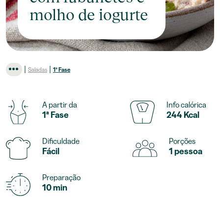
molho de iogurte
|
|
Saladas
1ª Fase
A partir da
Info calórica
1ª Fase
244 Kcal
Dificuldade
Porções
Fácil
1 pessoa
Preparação
10 min