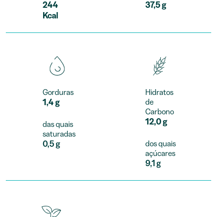
244
37,5 g
Kcal
Gorduras
Hidratos
1,4 g
de
Carbono
12,0 g
das quais
saturadas
0,5 g
dos quais
açúcares
9,1 g