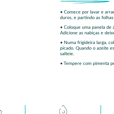
• Comece por lavar e arran
duros, e partindo as folh
• Coloque uma panela de ág
Adicione as nabiças e deix
• Numa frigideira larga, c
picado. Quando o azeite es
salteie.
• Tempere com pimenta pre