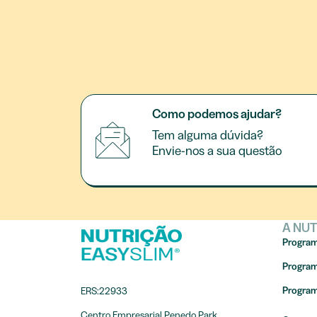
Como podemos ajudar?
Tem alguma dúvida?
Envie-nos a sua questão
A NUT
Program
Program
Program
ERS:22933
Centro Empresarial Penedo Park