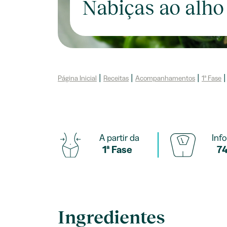
Nabiças ao alho
Página Inicial
|
Receitas
|
Acompanhamentos
|
1ª Fase
|
A partir da
Info
1ª Fase
74
Ingredientes