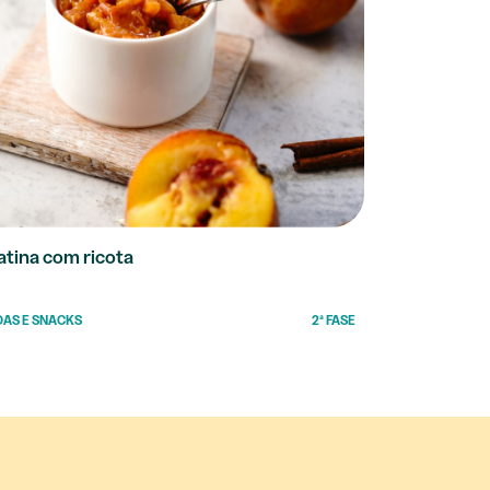
atina com ricota
DAS E SNACKS
2ª FASE