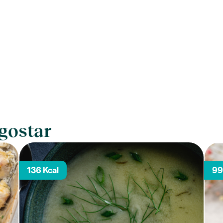
gostar
136 Kcal
99