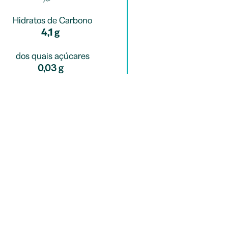
Hidratos de Carbono
4,1 g
dos quais açúcares
0,03 g