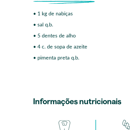
• 1 kg de nabiças
• sal q.b.
• 5 dentes de alho
• 4 c. de sopa de azeite
• pimenta preta q.b.
Informações nutricionais