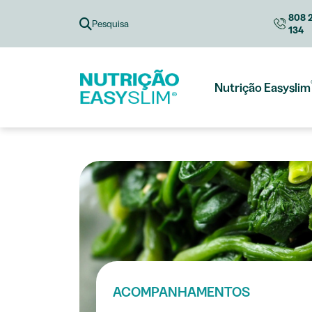
Skip
808 
to
Pesquisa
134
content
Nutrição Easyslim
ACOMPANHAMENTOS