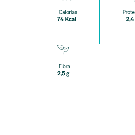
Calorias
Prote
74 Kcal
2,4
Fibra
2,5 g