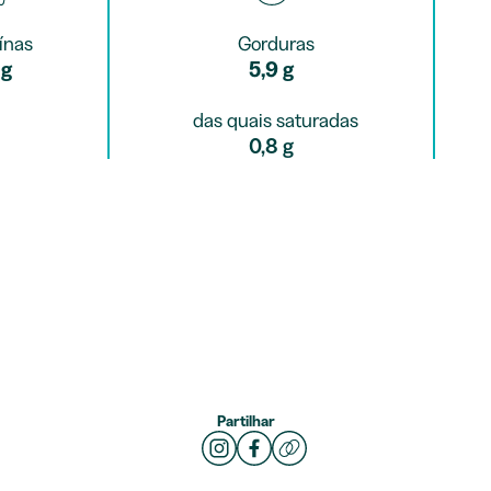
ínas
Gorduras
 g
5,9 g
das quais saturadas
0,8 g
Partilhar