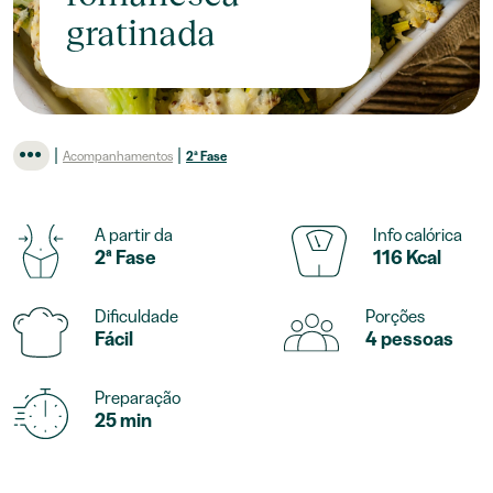
gratinada
|
|
Acompanhamentos
2ª Fase
A partir da
Info calórica
2ª Fase
116 Kcal
Dificuldade
Porções
Fácil
4 pessoas
Preparação
25 min