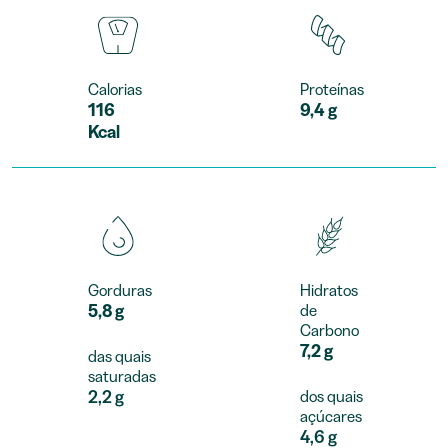
Calorias
Proteínas
116
9,4 g
Kcal
Gorduras
Hidratos
5,8 g
de
Carbono
7,2 g
das quais
saturadas
2,2 g
dos quais
açúcares
4,6 g