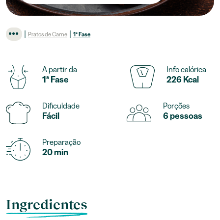
|
|
Pratos de Carne
1ª Fase
A partir da
Info calórica
1ª Fase
226 Kcal
Dificuldade
Porções
Fácil
6 pessoas
Preparação
20 min
Ingredientes