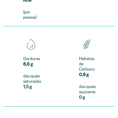
(por
pessoa)
Gorduras
Hidratos
8,6 g
de
Carbono
0,8 g
das quais
saturadas
1,5 g
dos quais
açúcares
0 g