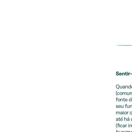
Sentir
Quando 
(comum
fonte d
seu fun
maior q
até há
(ficar 