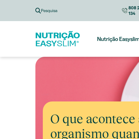
Skip
808 
to
Pesquisa
134
content
Nutrição Easysli
O que acontece
organismo quan