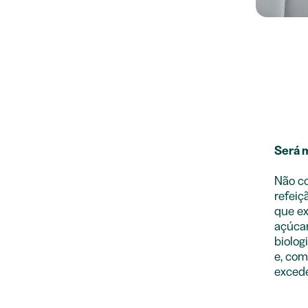
Será m
Não co
refeiç
que ex
açúcar
biolog
e, com
excede