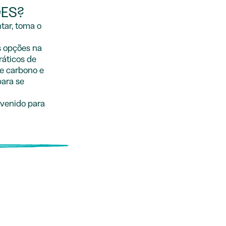
ÕES?
tar, toma o
s opções na
ráticos de
de carbono e
para se
evenido para