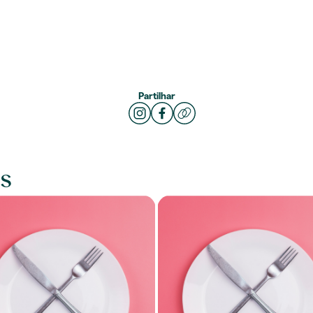
Partilhar
s