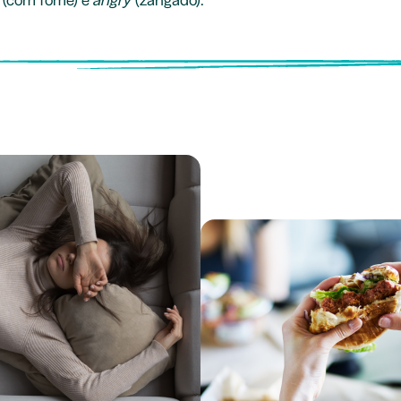
(com fome) e
angry
(zangado).