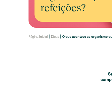
refeições?
Página Inicial
|
Dicas
|
O que acontece ao organismo qu
Sa
compo