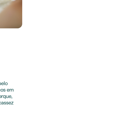
pelo
icos em
orque,
cassez