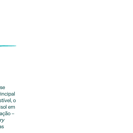
ose
incipal
ível, o
isol em
tação –
ry
as