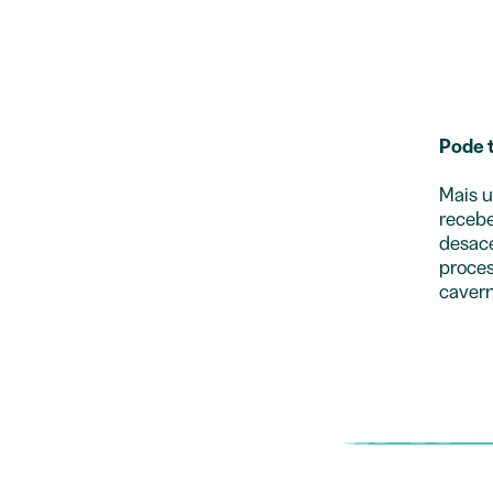
Pode t
Mais u
recebe
desace
proce
cavern