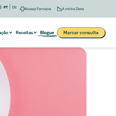
PT
EN
A minha Dieta
Acesso Farmácia
ação
Receitas
Blogue
Marcar consulta