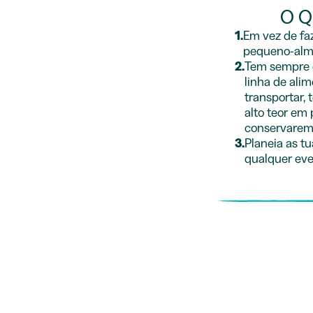
O Q
1.
Em vez de faz
pequeno-almo
2.
Tem sempre 
linha de ali
transportar,
alto teor em
conservarem
3.
Planeia as t
qualquer eve