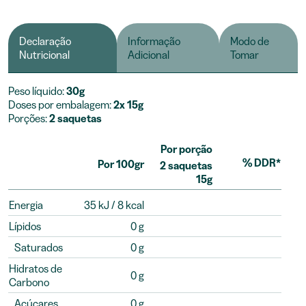
Declaração
Informação
Modo de
Nutricional
Adicional
Tomar
Peso líquido:
30g
Doses por embalagem:
2x 15g
Porções:
2 saquetas
Por porção
% DDR*
Por 100gr
2 saquetas
15g
Energia
35 kJ / 8 kcal
Lípidos
0 g
Saturados
0 g
Hidratos de
0 g
Carbono
Açúcares
0 g