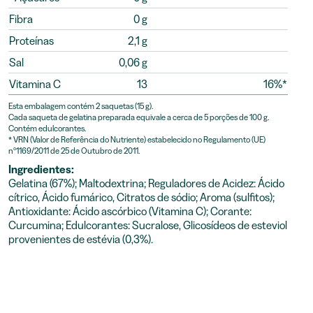
Fibra
0 g
Proteínas
2,1 g
Sal
0,06 g
Vitamina C
13
16%*
Esta embalagem contém 2 saquetas (15 g).
Cada saqueta de gelatina preparada equivale a cerca de 5 porções de 100 g.
Contém edulcorantes.
* VRN (Valor de Referência do Nutriente) estabelecido no Regulamento (UE)
nº1169/2011 de 25 de Outubro de 2011.
Ingredientes:
Gelatina (67%); Maltodextrina; Reguladores de Acidez: Ácido
cítrico, Ácido fumárico, Citratos de sódio; Aroma (sulfitos);
Antioxidante: Ácido ascórbico (Vitamina C); Corante:
Curcumina; Edulcorantes: Sucralose, Glicosídeos de esteviol
provenientes de estévia (0,3%).