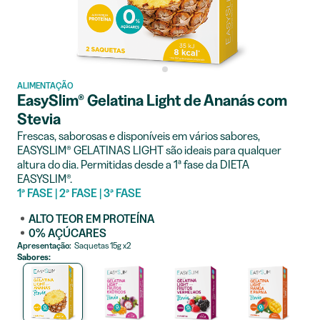
ALIMENTAÇÃO
EasySlim® Gelatina Light de Ananás com
Stevia
Frescas, saborosas e disponíveis em vários sabores,
EASYSLIM® GELATINAS LIGHT são ideais para qualquer
altura do dia. Permitidas desde a 1ª fase da DIETA
EASYSLIM®.
1ª FASE | 2ª FASE | 3ª FASE
ALTO TEOR EM PROTEÍNA
0% AÇÚCARES
Apresentação:
Saquetas 15g x2
Sabores: