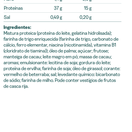
Proteínas
37 g
15 g
Sal
0,49 g
0,20 g
Ingredientes:
Mistura proteica (proteína do leite, gelatina hidrolisada);
farinha de trigo enriquecida (farinha de trigo, carbonato de
cálcio, ferro elementar, niacina (nicotinamida), vitamina B1
(cloridrato de tiamina)); óleo de palma; açúcar; frutose;
manteiga de cacau; leite magro em pó; massa de cacau;
aromas; emulsionante: lecitina de soja; gordura do leite;
proteína de ervilha; farinha de soja; óleo de girassol; corante:
vermelho de beterraba; sal; levedante químico: bicarbonato
de sódio; farinha de milho. Pode conter vestígios de frutos
de casca rija.