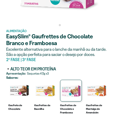
ALIMENTAÇÃO
EasySlim® Gaufrettes de Chocolate
Branco e Framboesa
Excelente alternativa para o lanche da manhã ou da tarde.
São a opção perfeita para saciar o desejo por doces.
2ª FASE | 3ª FASE
ALTO TEOR EM PROTEÍNA
Apresentação:
Saquetas 41,1g x3
Sabores:
Gaufrete de
Gaufrettes de
Gaufrettes de
Gaufrettes de
Gau
Chocolate
Baunilha
Chocolate e
Manteiga de
Mo
Framboesa
Amendoim