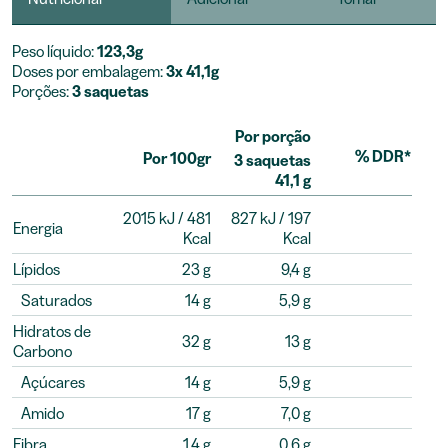
Peso líquido:
123,3g
Doses por embalagem:
3x 41,1g
Porções:
3 saquetas
Por porção
% DDR*
Por 100gr
3 saquetas
41,1 g
2015 kJ / 481
827 kJ / 197
Energia
Kcal
Kcal
Lípidos
23 g
9,4 g
Saturados
14 g
5,9 g
Hidratos de
32 g
13 g
Carbono
Açúcares
14 g
5,9 g
Amido
17 g
7,0 g
Fibra
1,4 g
0,6 g