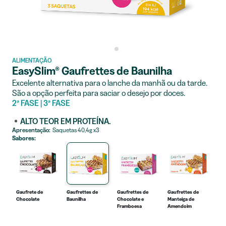
ALIMENTAÇÃO
EasySlim® Gaufrettes de Baunilha
Excelente alternativa para o lanche da manhã ou da tarde.
São a opção perfeita para saciar o desejo por doces.
2ª FASE | 3ª FASE
ALTO TEOR EM PROTEÍNA.
Apresentação:
Saquetas 40,4g x3
Sabores:
Gaufrete de
Gaufrettes de
Gaufrettes de
Gaufrettes de
Gau
Chocolate
Baunilha
Chocolate e
Manteiga de
Mo
Framboesa
Amendoim