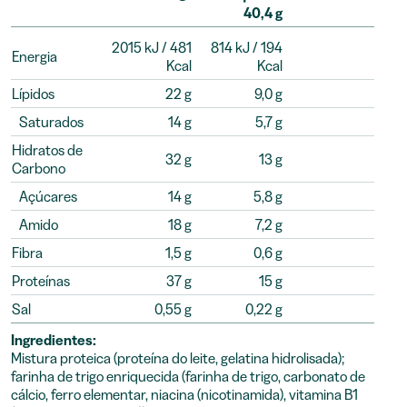
40,4 g
2015 kJ / 481
814 kJ / 194
Energia
Kcal
Kcal
Lípidos
22 g
9,0 g
Saturados
14 g
5,7 g
Hidratos de
32 g
13 g
Carbono
Açúcares
14 g
5,8 g
Amido
18 g
7,2 g
Fibra
1,5 g
0,6 g
Proteínas
37 g
15 g
Sal
0,55 g
0,22 g
Ingredientes:
Mistura proteica (proteína do leite, gelatina hidrolisada);
farinha de trigo enriquecida (farinha de trigo, carbonato de
cálcio, ferro elementar, niacina (nicotinamida), vitamina B1