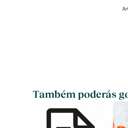
Ar
Também poderás go