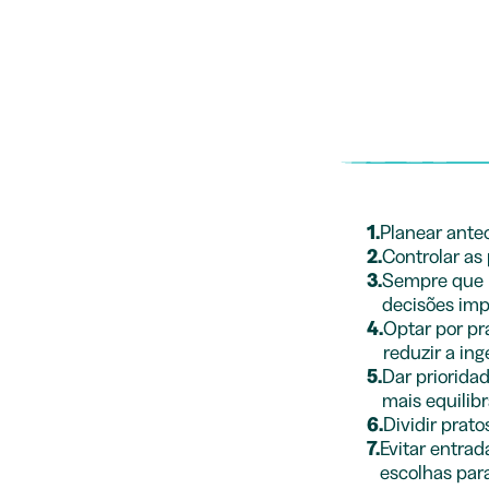
1.
Planear ante
2.
Controlar as
3.
Sempre que p
decisões imp
4.
Optar por pr
reduzir a in
5.
Dar priorida
mais equilib
6.
Dividir prato
7.
Evitar entra
escolhas para