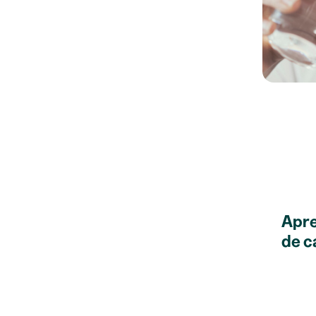
Apre
de c