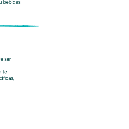
ou bebidas
ve ser
ite
íficas,