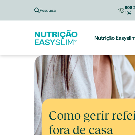
Skip
808 
to
Pesquisa
134
content
Nutrição Easysli
Como gerir refe
fora de casa