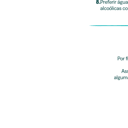
8.
Preferir águ
alcoólicas co
Por f
As
alguma