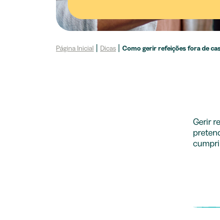
Página Inicial
|
Dicas
|
Como gerir refeições fora de ca
Gerir r
preten
cumprir