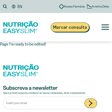
Skip
EN
A minha Dieta
Acesso Farmácia
to
content
Marcar consulta
Page 1 is ready to be edited!
®
Nutrição Easyslim
Obesidade e Excesso de Peso
Suplementos e Alimentação
808 200 134
Custo de chamada local
Dias úteis das 09h às 13h e das 14h às 18h
Receitas
Blogue
Subscreva a newsletter
Seja a primeira pessoa a conhecer as nossas campanhas, dicas e lançamentos.