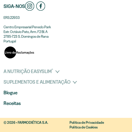
SIGA-NOS
ERS:22933
Centro Empresarial Penedo Park
Estr. Octávio Pato, Arm. F2 Bl. A
2785-723 S. Domingos de Rana
Portugal
®
A NUTRIÇÃO EASYSLIM
SUPLEMENTOS E ALIMENTAÇÃO
Blogue
Receitas
© 2026 • FARMODIÉTICA S.A.
Política de Privacidade
Política de Cookies